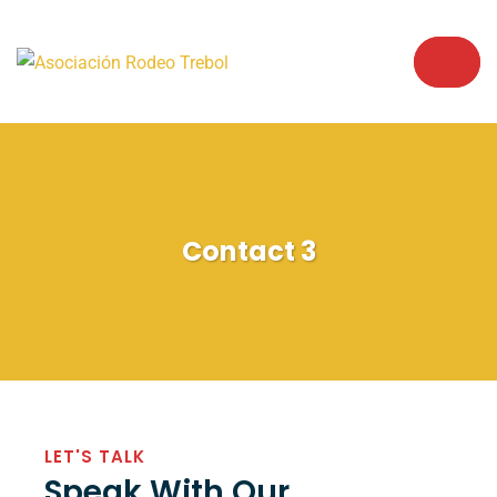
Contact 3
LET'S TALK
Speak With Our